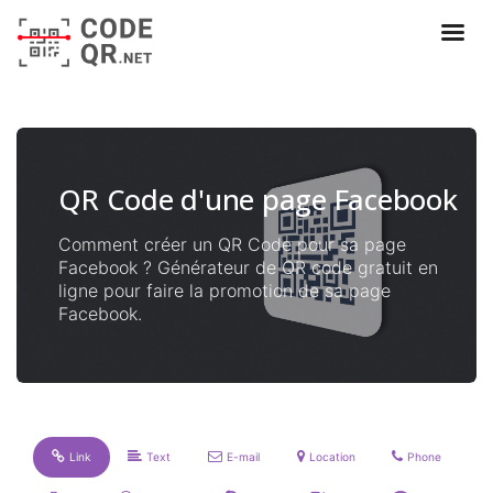
QR Code d'une page Facebook
Comment créer un QR Code pour sa page
Facebook ? Générateur de QR code gratuit en
ligne pour faire la promotion de sa page
Facebook.
Link
Text
E-mail
Location
Phone